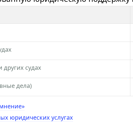
удах
 других судах
овные дела)
 мнение»
ых юридических услугах