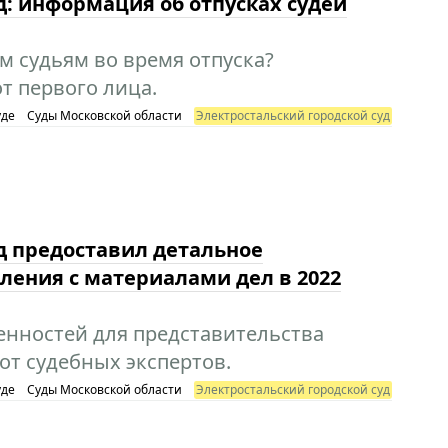
д: информация об отпусках судей
м судьям во время отпуска?
т первого лица.
уде
Суды Московской области
Электростальский городской суд
д предоставил детальное
ления с материалами дел в 2022
нностей для представительства
от судебных экспертов.
уде
Суды Московской области
Электростальский городской суд