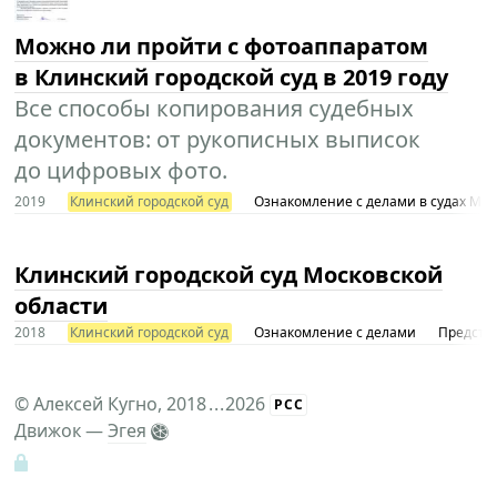
Можно ли пройти с фотоаппаратом
в Клинский городской суд в 2019 году
Все способы копирования судебных
документов: от рукописных выписок
до цифровых фото.
2019
Клинский городской суд
Ознакомление с делами в судах Моск
Клинский городской суд Московской
области
2018
Клинский городской суд
Ознакомление с делами
Представ
©
Алексей Кугно
, 2018
...
2026
РСС
Движок —
Эгея